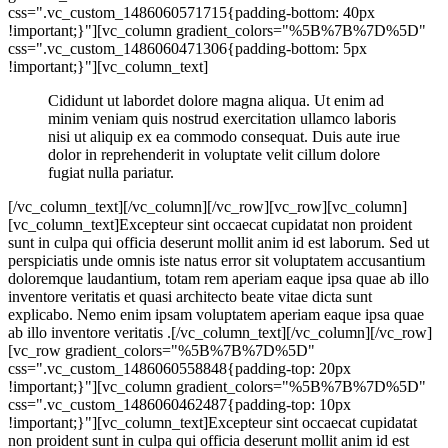
css=".vc_custom_1486060571715{padding-bottom: 40px
!important;}"][vc_column gradient_colors="%5B%7B%7D%5D"
css=".vc_custom_1486060471306{padding-bottom: 5px
!important;}"][vc_column_text]
Cididunt ut labordet dolore magna aliqua. Ut enim ad
minim veniam quis nostrud exercitation ullamco laboris
nisi ut aliquip ex ea commodo consequat. Duis aute irue
dolor in reprehenderit in voluptate velit cillum dolore
fugiat nulla pariatur.
[/vc_column_text][/vc_column][/vc_row][vc_row][vc_column]
[vc_column_text]Excepteur sint occaecat cupidatat non proident
sunt in culpa qui officia deserunt mollit anim id est laborum. Sed ut
perspiciatis unde omnis iste natus error sit voluptatem accusantium
doloremque laudantium, totam rem aperiam eaque ipsa quae ab illo
inventore veritatis et quasi architecto beate vitae dicta sunt
explicabo. Nemo enim ipsam voluptatem aperiam eaque ipsa quae
ab illo inventore veritatis .[/vc_column_text][/vc_column][/vc_row]
[vc_row gradient_colors="%5B%7B%7D%5D"
css=".vc_custom_1486060558848{padding-top: 20px
!important;}"][vc_column gradient_colors="%5B%7B%7D%5D"
css=".vc_custom_1486060462487{padding-top: 10px
!important;}"][vc_column_text]Excepteur sint occaecat cupidatat
non proident sunt in culpa qui officia deserunt mollit anim id est