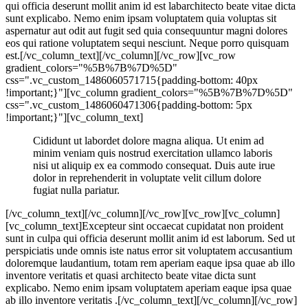
qui officia deserunt mollit anim id est labarchitecto beate vitae dicta
sunt explicabo. Nemo enim ipsam voluptatem quia voluptas sit
aspernatur aut odit aut fugit sed quia consequuntur magni dolores
eos qui ratione voluptatem sequi nesciunt. Neque porro quisquam
est.[/vc_column_text][/vc_column][/vc_row][vc_row
gradient_colors="%5B%7B%7D%5D"
css=".vc_custom_1486060571715{padding-bottom: 40px
!important;}"][vc_column gradient_colors="%5B%7B%7D%5D"
css=".vc_custom_1486060471306{padding-bottom: 5px
!important;}"][vc_column_text]
Cididunt ut labordet dolore magna aliqua. Ut enim ad
minim veniam quis nostrud exercitation ullamco laboris
nisi ut aliquip ex ea commodo consequat. Duis aute irue
dolor in reprehenderit in voluptate velit cillum dolore
fugiat nulla pariatur.
[/vc_column_text][/vc_column][/vc_row][vc_row][vc_column]
[vc_column_text]Excepteur sint occaecat cupidatat non proident
sunt in culpa qui officia deserunt mollit anim id est laborum. Sed ut
perspiciatis unde omnis iste natus error sit voluptatem accusantium
doloremque laudantium, totam rem aperiam eaque ipsa quae ab illo
inventore veritatis et quasi architecto beate vitae dicta sunt
explicabo. Nemo enim ipsam voluptatem aperiam eaque ipsa quae
ab illo inventore veritatis .[/vc_column_text][/vc_column][/vc_row]