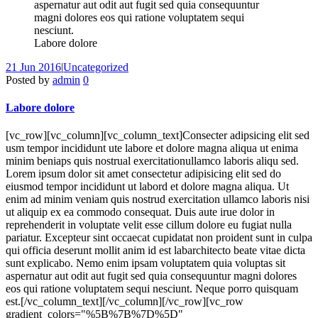
aspernatur aut odit aut fugit sed quia consequuntur
magni dolores eos qui ratione voluptatem sequi
nesciunt.
Labore dolore
21 Jun 2016
|
Uncategorized
Posted by
admin
0
Labore dolore
[vc_row][vc_column][vc_column_text]Consecter adipsicing elit sed
usm tempor incididunt ute labore et dolore magna aliqua ut enima
minim beniaps quis nostrual exercitationullamco laboris aliqu sed.
Lorem ipsum dolor sit amet consectetur adipisicing elit sed do
eiusmod tempor incididunt ut labord et dolore magna aliqua. Ut
enim ad minim veniam quis nostrud exercitation ullamco laboris nisi
ut aliquip ex ea commodo consequat. Duis aute irue dolor in
reprehenderit in voluptate velit esse cillum dolore eu fugiat nulla
pariatur. Excepteur sint occaecat cupidatat non proident sunt in culpa
qui officia deserunt mollit anim id est labarchitecto beate vitae dicta
sunt explicabo. Nemo enim ipsam voluptatem quia voluptas sit
aspernatur aut odit aut fugit sed quia consequuntur magni dolores
eos qui ratione voluptatem sequi nesciunt. Neque porro quisquam
est.[/vc_column_text][/vc_column][/vc_row][vc_row
gradient_colors="%5B%7B%7D%5D"