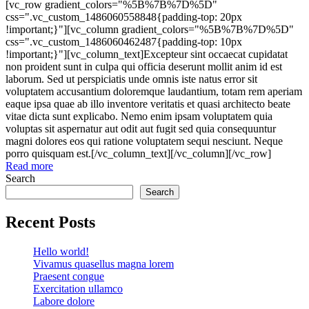
[vc_row gradient_colors="%5B%7B%7D%5D"
css=".vc_custom_1486060558848{padding-top: 20px
!important;}"][vc_column gradient_colors="%5B%7B%7D%5D"
css=".vc_custom_1486060462487{padding-top: 10px
!important;}"][vc_column_text]Excepteur sint occaecat cupidatat
non proident sunt in culpa qui officia deserunt mollit anim id est
laborum. Sed ut perspiciatis unde omnis iste natus error sit
voluptatem accusantium doloremque laudantium, totam rem aperiam
eaque ipsa quae ab illo inventore veritatis et quasi architecto beate
vitae dicta sunt explicabo. Nemo enim ipsam voluptatem quia
voluptas sit aspernatur aut odit aut fugit sed quia consequuntur
magni dolores eos qui ratione voluptatem sequi nesciunt. Neque
porro quisquam est.[/vc_column_text][/vc_column][/vc_row]
Read more
Search
Search
Recent Posts
Hello world!
Vivamus quasellus magna lorem
Praesent congue
Exercitation ullamco
Labore dolore