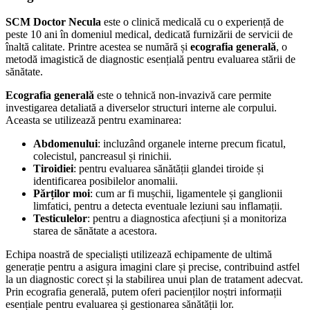
SCM Doctor Necula
este o clinică medicală cu o experiență de
peste 10 ani în domeniul medical, dedicată furnizării de servicii de
înaltă calitate. Printre acestea se numără și
ecografia generală
, o
metodă imagistică de diagnostic esențială pentru evaluarea stării de
sănătate.
Ecografia generală
este o tehnică non-invazivă care permite
investigarea detaliată a diverselor structuri interne ale corpului.
Aceasta se utilizează pentru examinarea:
Abdomenului
: incluzând organele interne precum ficatul,
colecistul, pancreasul și rinichii.
Tiroidiei
: pentru evaluarea sănătății glandei tiroide și
identificarea posibilelor anomalii.
Părților moi
: cum ar fi mușchii, ligamentele și ganglionii
limfatici, pentru a detecta eventuale leziuni sau inflamații.
Testiculelor
: pentru a diagnostica afecțiuni și a monitoriza
starea de sănătate a acestora.
Echipa noastră de specialiști utilizează echipamente de ultimă
generație pentru a asigura imagini clare și precise, contribuind astfel
la un diagnostic corect și la stabilirea unui plan de tratament adecvat.
Prin ecografia generală, putem oferi pacienților noștri informații
esențiale pentru evaluarea și gestionarea sănătății lor.