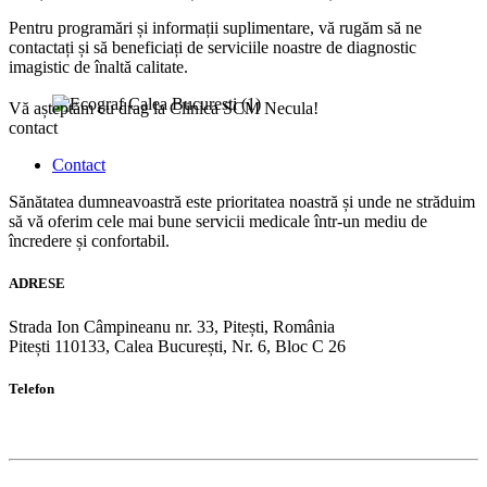
Pentru programări și informații suplimentare, vă rugăm să ne
contactați și să beneficiați de serviciile noastre de diagnostic
imagistic de înaltă calitate.
Vă așteptăm cu drag la Clinica SCM Necula!
contact
Contact
Sănătatea dumneavoastră este prioritatea noastră și unde ne străduim
să vă oferim cele mai bune servicii medicale într-un mediu de
încredere și confortabil.
ADRESE
Strada Ion Câmpineanu nr. 33, Pitești, România
Pitești 110133, Calea București, Nr. 6, Bloc C 26
Telefon
+40 248 634 036 | +40 742 918 343 | +40 723 024 413